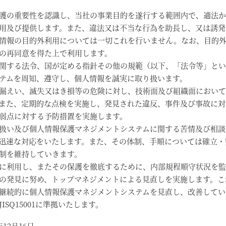
護の重要性を認識し、当社の事業目的を遂行する範囲内で、適法か
用及び提供します。また、違法又は不当な行為を助長し、又は誘発
情報の目的外利用については一切これを行いません。なお、目的
の再同意を得た上で利用します。
関する法令、国が定める指針その他の規範（以下、「法令等」とい
テムを周知、遵守し、個人情報を誠実に取り扱います。
漏えい、滅失又はき損等の危険に対し、技術面及び組織面において
また、定期的な点検を実施し、発見された違反、事件及び事故に対
弱点に対する予防措置を実施します。
扱い及び個人情報保護マネジメントシステムに関する苦情及び相談
迅速な対応をいたします。また、その体制、手順については確立・
制を維持していきます。
に利用し、またその保護を徹底するために、内部規程順守状況を監
の発見に努め、トップマネジメントによる見直しを実施します。こ
継続的に個人情報保護マネジメントシステムを見直し、改善してい
ISQ15001に準拠いたします。
12月16日