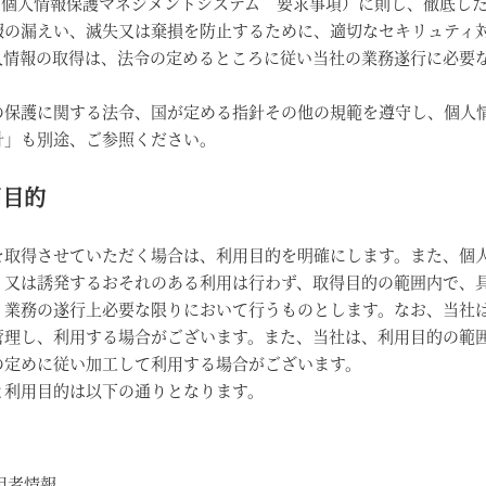
001（個人情報保護マネジメントシステム 要求事項）に則し、徹底し
報の漏えい、滅失又は棄損を防止するために、適切なセキリュティ
人情報の取得は、法令の定めるところに従い当社の業務遂行に必要
。
の保護に関する法令、国が定める指針その他の規範を遵守し、個人
針」も別途、ご参照ください。
用目的
を取得させていただく場合は、利用目的を明確にします。また、個
、又は誘発するおそれのある利用は行わず、取得目的の範囲内で、
、業務の遂行上必要な限りにおいて行うものとします。なお、当社
管理し、利用する場合がございます。また、当社は、利用目的の範
の定めに従い加工して利用する場合がございます。
と利用目的は以下の通りとなります。
用者情報